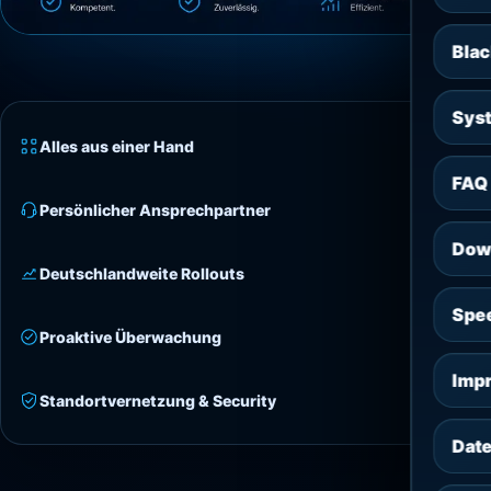
Blac
Sys
Alles aus einer Hand
FAQ 
Persönlicher Ansprechpartner
Dow
Deutschlandweite Rollouts
Spe
Proaktive Überwachung
Imp
Standortvernetzung & Security
Dat