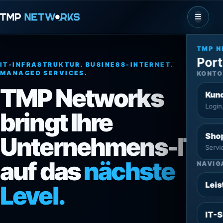
☰
TMP 
Port
IT-INFRASTRUKTUR. BUSINESS-INTERNET.
MANAGED SERVICES.
KONTO
TMP Networks
Kun
Login
bringt Ihre
Sho
Unternehmens-IT
Servi
auf das
nächste
NAVIG
Leis
Level.
IT-S