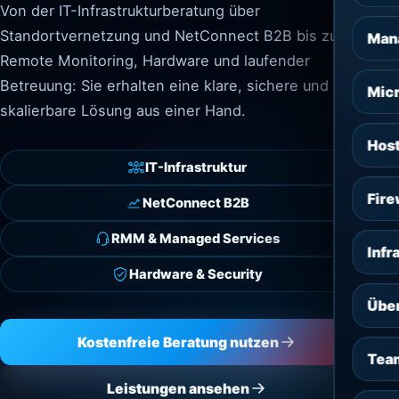
Von der IT-Infrastrukturberatung über
Standortvernetzung und NetConnect B2B bis zu
Mana
Remote Monitoring, Hardware und laufender
Betreuung: Sie erhalten eine klare, sichere und
Micr
skalierbare Lösung aus einer Hand.
Host
IT-Infrastruktur
Fire
NetConnect B2B
RMM & Managed Services
Infr
Hardware & Security
Über
Kostenfreie Beratung nutzen
Tea
Leistungen ansehen